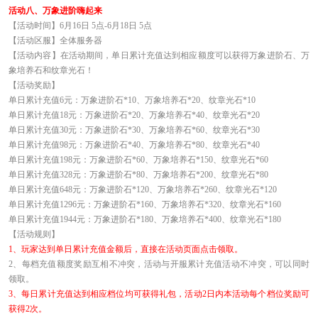
活动八、万象进阶嗨起来
【活动时间】6月16日 5点-6月18日 5点
【活动区服】全体服务器
【活动内容】在活动期间，单日累计充值达到相应额度可以获得万象进阶石、万
象培养石和纹章光石！
【活动奖励】
单日累计充值6元：万象进阶石*10、万象培养石*20、纹章光石*10
单日累计充值18元：万象进阶石*20、万象培养石*40、纹章光石*20
单日累计充值30元：万象进阶石*30、万象培养石*60、纹章光石*30
单日累计充值98元：万象进阶石*40、万象培养石*80、纹章光石*40
单日累计充值198元：万象进阶石*60、万象培养石*150、纹章光石*60
单日累计充值328元：万象进阶石*80、万象培养石*200、纹章光石*80
单日累计充值648元：万象进阶石*120、万象培养石*260、纹章光石*120
单日累计充值1296元：万象进阶石*160、万象培养石*320、纹章光石*160
单日累计充值1944元：万象进阶石*180、万象培养石*400、纹章光石*180
【活动规则】
1
、玩家达到单日累计充值金额后，直接在活动页面点击领取。
2
、每档充值额度奖励互相不冲突，活动与开服累计充值活动不冲突，可以同时
领取。
3
、每日累计充值达到相应档位均可获得礼包，活动2日内本活动每个档位奖励可
获得2次。