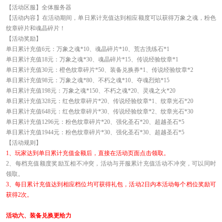
【活动区服】全体服务器
【活动内容】在活动期间，单日累计充值达到相应额度可以获得万象之魂，粉色
纹章碎片和魂晶碎片！
【活动奖励】
单日累计充值6元：万象之魂*10、魂晶碎片*10、荒古洗练石*1
单日累计充值18元：万象之魂*30、魂晶碎片*15、传说经验纹章*1
单日累计充值30元：橙色纹章碎片*50、装备兑换券*1、传说经验纹章*2
单日累计充值98元：万象之魂*80、不朽之魂*10、夺魂烈焰*15
单日累计充值198元：万象之魂*150、不朽之魂*20、灵魂之火*20
单日累计充值328元：红色纹章碎片*20、传说经验纹章*1、纹章光石*20
单日累计充值648元：红色纹章碎片*30、传说经验纹章*2、纹章光石*30
单日累计充值1296元：粉色纹章碎片*20、强化圣石*20、超越圣石*5
单日累计充值1944元：粉色纹章碎片*30、强化圣石*30、超越圣石*5
【活动规则】
1
、玩家达到单日累计充值金额后，直接在活动页面点击领取。
2
、每档充值额度奖励互相不冲突，活动与开服累计充值活动不冲突，可以同时
领取。
3
、每日累计充值达到相应档位均可获得礼包，活动2日内本活动每个档位奖励可
获得2次。
活动六、装备兑换更给力