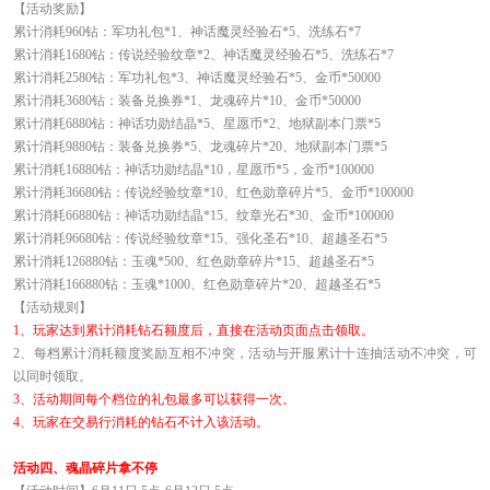
【活动奖励】
累计消耗960钻：军功礼包*1、神话魔灵经验石*5、洗练石*7
累计消耗1680钻：传说经验纹章*2、神话魔灵经验石*5、洗练石*7
累计消耗2580钻：军功礼包*3、神话魔灵经验石*5、金币*50000
累计消耗3680钻：装备兑换券*1、龙魂碎片*10、金币*50000
累计消耗6880钻：神话功勋结晶*5、星愿币*2、地狱副本门票*5
累计消耗9880钻：装备兑换券*5、龙魂碎片*20、地狱副本门票*5
累计消耗16880钻：神话功勋结晶*10，星愿币*5，金币*100000
累计消耗36680钻：传说经验纹章*10、红色勋章碎片*5、金币*100000
累计消耗66880钻：神话功勋结晶*15、纹章光石*30、金币*100000
累计消耗96680钻：传说经验纹章*15、强化圣石*10、超越圣石*5
累计消耗126880钻：玉魂*500、红色勋章碎片*15、超越圣石*5
累计消耗166880钻：玉魂*1000、红色勋章碎片*20、超越圣石*5
【活动规则】
1
、玩家达到累计消耗钻石额度后，直接在活动页面点击领取。
2
、每档累计消耗额度奖励互相不冲突，活动与开服累计十连抽活动不冲突，可
以同时领取。
3
、活动期间每个档位的礼包最多可以获得一次。
4
、玩家在交易行消耗的钻石不计入该活动。
活动四、魂晶碎片拿不停