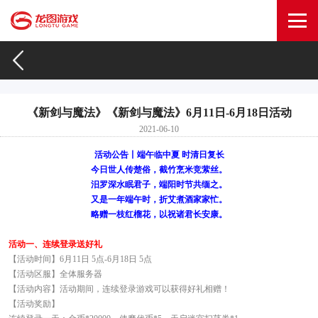
《新剑与魔法》《新剑与魔法》6月11日-6月18日活动
2021-06-10
活动公告丨端午临中夏 时清日复长
今日世人传楚俗，截竹烹米竞萦丝。
汨罗深水眠君子，端阳时节共缅之。
又是一年端午时，折艾煮酒家家忙。
略赠一枝红榴花，以祝诸君长安康。
活动一、连续登录送好礼
【活动时间】6月11日 5点-6月18日 5点
【活动区服】全体服务器
【活动内容】活动期间，连续登录游戏可以获得好礼相赠！
【活动奖励】