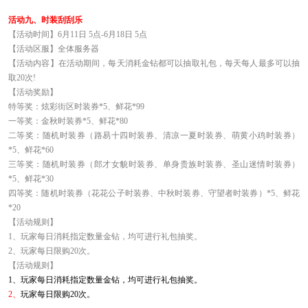
活动九、时装刮刮乐
【活动时间】6月11日 5点-6月18日 5点
【活动区服】全体服务器
【活动内容】在活动期间，每天消耗金钻都可以抽取礼包，每天每人最多可以抽
取20次!
【活动奖励】
特等奖：炫彩街区时装券*5、鲜花*99
一等奖：金秋时装券*5、鲜花*80
二等奖：随机时装券（路易十四时装券、清凉一夏时装券、萌黄小鸡时装券）
*5、鲜花*60
三等奖：随机时装券（郎才女貌时装券、单身贵族时装券、圣山迷情时装券）
*5、鲜花*30
四等奖：随机时装券（花花公子时装券、中秋时装券、守望者时装券）*5、鲜花
*20
【活动规则】
1
、玩家每日消耗指定数量金钻，均可进行礼包抽奖。
2
、玩家每日限购20次。
【活动规则】
1、
玩家每日消耗指定数量金钻，均可进行礼包抽奖。
2、
玩家每日限购20次。