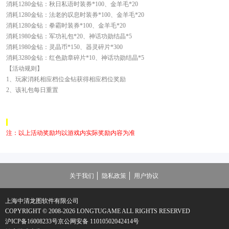
消耗1280金钻：秋日私语时装券*100、金羊毛*20
消耗1280金钻：法老的叹息时装券*100、金羊毛*20
消耗1280金钻：拳霸时装券*100、金羊毛*20
消耗1980金钻：军功礼包*20、神话功勋结晶*5
消耗1980金钻：灵晶币*150、器灵碎片*300
消耗3280金钻：红色勋章碎片*10、神话功勋结晶*5
【活动规则】
1、
玩家消耗相应档位金钻获得相应档位奖励
2、
该礼包每日重置
注：以上活动奖励均以游戏内实际奖励内容为准
关于我们
隐私政策
用户协议
上海中清龙图软件有限公司
COPYRIGHT © 2008-
2026 LONGTUGAME ALL RIGHTS RESERVED
沪ICP备16008233号
京公网安备 11010502042414号