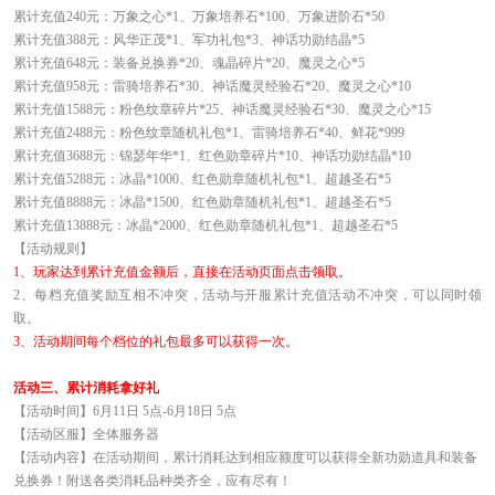
累计充值240元：万象之心*1、万象培养石*100、万象进阶石*50
累计充值388元：风华正茂*1、军功礼包*3、神话功勋结晶*5
累计充值648元：装备兑换券*20、魂晶碎片*20、魔灵之心*5
累计充值958元：雷骑培养石*30、神话魔灵经验石*20、魔灵之心*10
累计充值1588元：粉色纹章碎片*25、神话魔灵经验石*30、魔灵之心*15
累计充值2488元：粉色纹章随机礼包*1、雷骑培养石*40、鲜花*999
累计充值3688元：锦瑟年华*1、红色勋章碎片*10、神话功勋结晶*10
累计充值5288元：冰晶*1000、红色勋章随机礼包*1、超越圣石*5
累计充值8888元：冰晶*1500、红色勋章随机礼包*1、超越圣石*5
累计充值13888元：冰晶*2000、红色勋章随机礼包*1、超越圣石*5
【活动规则】
1、
玩家达到累计充值金额后，直接在活动页面点击领取。
2、
每档充值奖励互相不冲突，活动与开服累计充值活动不冲突，可以同时领
取。
3、
活动期间每个档位的礼包最多可以获得一次。
活动三、累计消耗拿好礼
【活动时间】6月11日 5点-6月18日 5点
【活动区服】全体服务器
【活动内容】在活动期间，累计消耗达到相应额度可以获得全新功勋道具和装备
兑换券！附送各类消耗品种类齐全，应有尽有！