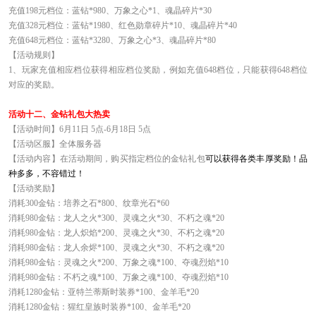
充值198元档位：蓝钻*980、万象之心*1、魂晶碎片*30
充值328元档位：蓝钻*1980、红色勋章碎片*10、魂晶碎片*40
充值648元档位：蓝钻*3280、万象之心*3、魂晶碎片*80
【活动规则】
1、
玩家充值相应档位获得相应档位奖励，例如充值648档位，只能获得648档位
对应的奖励。
活动十二、金钻礼包大热卖
【活动时间】6月11日 5点-6月18日 5点
【活动区服】全体服务器
【活动内容】在活动期间，购买指定档位的金钻礼包
可以获得各类丰厚奖励！品
种多多，不容错过！
【活动奖励】
消耗300金钻：培养之石*800、纹章光石*60
消耗980金钻：龙人之火*300、灵魂之火*30、不朽之魂*20
消耗980金钻：龙人炽焰*200、灵魂之火*30、不朽之魂*20
消耗980金钻：龙人余烬*100、灵魂之火*30、不朽之魂*20
消耗980金钻：灵魂之火*200、万象之魂*100、夺魂烈焰*10
消耗980金钻：不朽之魂*100、万象之魂*100、夺魂烈焰*10
消耗1280金钻：亚特兰蒂斯时装券*100、金羊毛*20
消耗1280金钻：猩红皇族时装券*100、金羊毛*20