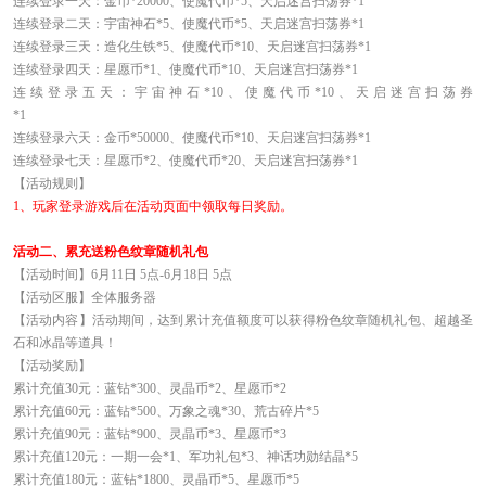
连续登录一天：金币*20000、使魔代币*5、天启迷宫扫荡券*1
连续登录二天：宇宙神石*5、使魔代币*5、天启迷宫扫荡券*1
连续登录三天：造化生铁*5、使魔代币*10、天启迷宫扫荡券*1
连续登录四天：星愿币*1、使魔代币*10、天启迷宫扫荡券*1
连续登录五天：宇宙神石*10、使魔代币*10、天启迷宫扫荡券
*1
连续登录六天：金币*50000、使魔代币*10、天启迷宫扫荡券*1
连续登录七天：星愿币*2、使魔代币*20、天启迷宫扫荡券*1
【活动规则】
1、
玩家登录游戏后在活动页面中领取每日奖励。
活动二、累充送粉色纹章随机礼包
【活动时间】6月11日 5点-6月18日 5点
【活动区服】全体服务器
【活动内容】活动期间，达到累计充值额度可以获得粉色纹章随机礼包、超越圣
石和冰晶等道具！
【活动奖励】
累计充值30元：蓝钻*300、灵晶币*2、星愿币*2
累计充值60元：蓝钻*500、万象之魂*30、荒古碎片*5
累计充值90元：蓝钻*900、灵晶币*3、星愿币*3
累计充值120元：一期一会*1、军功礼包*3、神话功勋结晶*5
累计充值180元：蓝钻*1800、灵晶币*5、星愿币*5